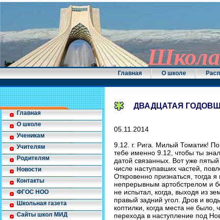
Школа 
Главная
О школе
Расп
ДВАДЦАТАЯ ГОДОВ
Главная
О школе
05.11.2014
Ученикам
9.12. г. Рига. Милый Томатик! 
Учителям
тебе именно 9.12, чтобы ты зна
Родителям
датой связанных. Вот уже пятый 
числе наступавших частей, повл
Новости
Откровенно признаться, тогда я
Контакты
непрерывным артобстрелом и бом
не испытал, когда, выходя из з
ФГОС НОО
правый задний угол. Дров и воды
Школьная газета
коптилки, когда места не было, 
Сайты школ МИД
перехода в наступление под Нов